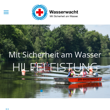
Skip to main content
Mit Sicherheit am Wasser
HILFELEISTUNG
Hilfeleistung
Wachsamkeit
Rettung
Training
Gemeinschaft
Tradition