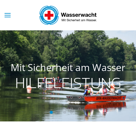
Skip to main content
Mit Sicherheit am Wasser
HILFELEISTUNG
Hilfeleistung
Wachsamkeit
Rettung
Training
Gemeinschaft
Tradition